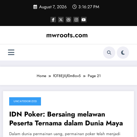
Skip
August 7, 2026
3:16:28 PM
to
content
mwroots.com
Home
fOT8EJXjf0m8ov5
Page 21
UNCATEGORIZED
April 4, 2026
IDN Poker: Bersaing melawan
Peserta Ternama dalam Dunia Maya
Dalam dunia permainan uang, permainan poker telah menjadi