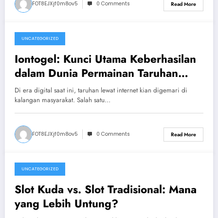
FOT8EJXjf0m8ov5
0 Comments
Read More
UNCATEGORIZED
April 3, 2026
Iontogel: Kunci Utama Keberhasilan
dalam Dunia Permainan Taruhan
Online
Di era digital saat ini, taruhan lewat internet kian digemari di
kalangan masyarakat. Salah satu…
FOT8EJXjf0m8ov5
0 Comments
Read More
UNCATEGORIZED
April 3, 2026
Slot Kuda vs. Slot Tradisional: Mana
yang Lebih Untung?