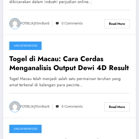
dibicarakan dalam industri perjudian online…
FOT8EJXjf0m8ov5
0 Comments
Read More
UNCATEGORIZED
February 8, 2026
Togel di Macau: Cara Cerdas
Menganalisis Output Dewi 4D Result
Togel Macau telah menjadi salah satu permainan taruhan yang
amat terkenal di kalangan para pecinta…
FOT8EJXjf0m8ov5
0 Comments
Read More
UNCATEGORIZED
February 7, 2026