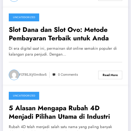
UNCATEGORIZED
February 9, 2026
Slot Dana dan Slot Ovo: Metode
Pembayaran Terbaik untuk Anda
Di era digital saat ini, permainan slot online semakin populer di
kalangan para penjudi. Dengan…
FOT8EJXjf0m8ov5
0 Comments
Read More
UNCATEGORIZED
February 8, 2026
5 Alasan Mengapa Rubah 4D
Menjadi Pilihan Utama di Industri
Rubah 4D telah menjadi salah satu nama yang paling banyak