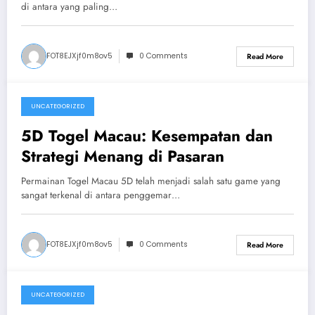
di antara yang paling…
FOT8EJXjf0m8ov5
0 Comments
Read More
UNCATEGORIZED
August 9, 2025
5D Togel Macau: Kesempatan dan
Strategi Menang di Pasaran
Permainan Togel Macau 5D telah menjadi salah satu game yang
sangat terkenal di antara penggemar…
FOT8EJXjf0m8ov5
0 Comments
Read More
UNCATEGORIZED
August 7, 2025