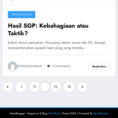
UNCATEGORIZED
June 25, 2025
Hasil SGP: Kebahagiaan atau
Taktik?
Dalam dunia perjudian, khususnya dalam arena toto SG, banyak
mempertanyakan apakah hasil yang yang mereka…
FOT8EJXjf0m8ov5
0 Comments
Read More
Posts
…
…
1
71
72
73
75
pagination
NewsBlogger - Magazine & Blog
WordPress
Theme 2026 | Powered By
SpiceThemes