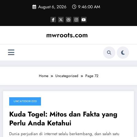
Skip
August 6, 2026
9:46:00 AM
to
content
mwroots.com
Home
Uncategorized
Page 72
UNCATEGORIZED
June 29, 2025
Kuda Togel: Mitos dan Fakta yang
Perlu Anda Ketahui
Dunia perjudian di internet selalu berkembang, dan salah satu