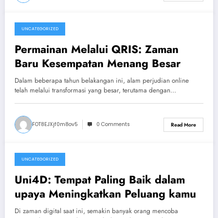
UNCATEGORIZED
June 27, 2025
Permainan Melalui QRIS: Zaman
Baru Kesempatan Menang Besar
Dalam beberapa tahun belakangan ini, alam perjudian online
telah melalui transformasi yang besar, terutama dengan…
FOT8EJXjf0m8ov5
0 Comments
Read More
UNCATEGORIZED
June 26, 2025
Uni4D: Tempat Paling Baik dalam
upaya Meningkatkan Peluang kamu
Di zaman digital saat ini, semakin banyak orang mencoba