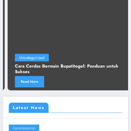
Uncategorized
Cara Cerdas Bermain Bupatitogel: Panduan untuk
Sukses
Read More
Latest News
UNCATEGORIZED