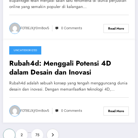
Bupatitogel telah menjadi salah satu fenomena di dunia perjudian
online yang semakin populer di kalangan…
FOT8EJXjf0m8ov5
0 Comments
Read More
UNCATEGORIZED
July 23, 2026
Rubah4d: Menggali Potensi 4D
dalam Desain dan Inovasi
Rubah4d adalah sebuah konsep yang tengah mengguncang dunia
desain dan inovasi. Dengan memanfaatkan teknologi 4D,…
FOT8EJXjf0m8ov5
0 Comments
Read More
Posts
…
1
2
75