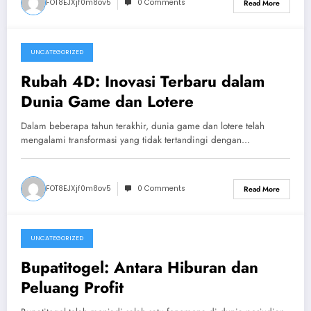
FOT8EJXjf0m8ov5
0 Comments
Read More
UNCATEGORIZED
July 26, 2026
Rubah 4D: Inovasi Terbaru dalam
Dunia Game dan Lotere
Dalam beberapa tahun terakhir, dunia game dan lotere telah
mengalami transformasi yang tidak tertandingi dengan…
FOT8EJXjf0m8ov5
0 Comments
Read More
UNCATEGORIZED
July 26, 2026
Bupatitogel: Antara Hiburan dan
Peluang Profit