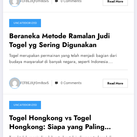
FOT8EJXjf0m8ov5
0 Comments
Read More
UNCATEGORIZED
June 26, 2025
Beraneka Metode Ramalan Judi
Togel yg Sering Digunakan
Togel merupakan permainan yang telah menjadi bagian dari
budaya masyarakat di banyak negara, seperti Indonesia.…
FOT8EJXjf0m8ov5
0 Comments
Read More
UNCATEGORIZED
June 25, 2025
Togel Hongkong vs Togel
Hongkong: Siapa yang Paling
Beruntung?