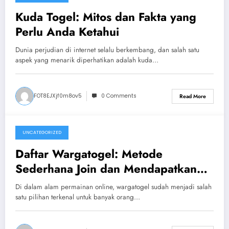
June 29, 2025
Kuda Togel: Mitos dan Fakta yang
Perlu Anda Ketahui
Dunia perjudian di internet selalu berkembang, dan salah satu
aspek yang menarik diperhatikan adalah kuda…
FOT8EJXjf0m8ov5
0 Comments
Read More
UNCATEGORIZED
June 29, 2025
Daftar Wargatogel: Metode
Sederhana Join dan Mendapatkan
Kemenangan
Di dalam alam permainan online, wargatogel sudah menjadi salah
satu pilihan terkenal untuk banyak orang…