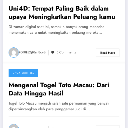
Uni4D: Tempat Paling Baik dalam
upaya Meningkatkan Peluang kamu
Di zaman digital saat ini, semakin banyak orang mencoba
menemukan cara untuk meningkatkan peluang mereka…
FOT8EJXjf0m8ov5
0 Comments
Read More
UNCATEGORIZED
June 26, 2025
Mengenal Togel Toto Macau: Dari
Data Hingga Hasil
Togel Toto Macau menjadi salah satu permainan yang banyak
diperbincangkan oleh para penggemar judi di…