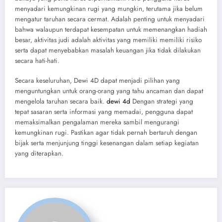
menyadari kemungkinan rugi yang mungkin, terutama jika belum
mengatur taruhan secara cermat. Adalah penting untuk menyadari
bahwa walaupun terdapat kesempatan untuk memenangkan hadiah
besar, aktivitas judi adalah aktivitas yang memiliki memiliki risiko
serta dapat menyebabkan masalah keuangan jika tidak dilakukan
secara hati-hati.
Secara keseluruhan, Dewi 4D dapat menjadi pilihan yang
menguntungkan untuk orang-orang yang tahu ancaman dan dapat
mengelola taruhan secara baik.
dewi 4d
Dengan strategi yang
tepat sasaran serta informasi yang memadai, pengguna dapat
memaksimalkan pengalaman mereka sambil mengurangi
kemungkinan rugi. Pastikan agar tidak pernah bertaruh dengan
bijak serta menjunjung tinggi kesenangan dalam setiap kegiatan
yang diterapkan.