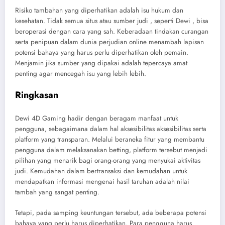
Risiko tambahan yang diperhatikan adalah isu hukum dan
kesehatan. Tidak semua situs atau sumber judi , seperti Dewi , bisa
beroperasi dengan cara yang sah. Keberadaan tindakan curangan
serta penipuan dalam dunia perjudian online menambah lapisan
potensi bahaya yang harus perlu diperhatikan oleh pemain.
Menjamin jika sumber yang dipakai adalah tepercaya amat
penting agar mencegah isu yang lebih lebih.
Ringkasan
Dewi 4D Gaming hadir dengan beragam manfaat untuk
pengguna, sebagaimana dalam hal aksesibilitas aksesibilitas serta
platform yang transparan. Melalui beraneka fitur yang membantu
pengguna dalam melaksanakan betting, platform tersebut menjadi
pilihan yang menarik bagi orang-orang yang menyukai aktivitas
judi. Kemudahan dalam bertransaksi dan kemudahan untuk
mendapatkan informasi mengenai hasil taruhan adalah nilai
tambah yang sangat penting.
Tetapi, pada samping keuntungan tersebut, ada beberapa potensi
bahaya yang perlu harus diperhatikan. Para pengguna harus