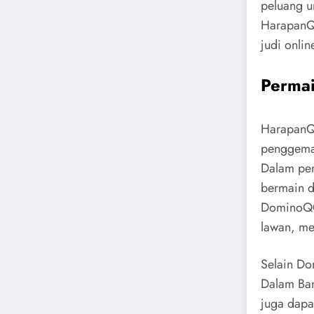
peluang u
HarapanQQ
judi onli
Perma
HarapanQ
penggemar
Dalam per
bermain d
DominoQQ
lawan, me
Selain Do
Dalam Ban
juga dapa