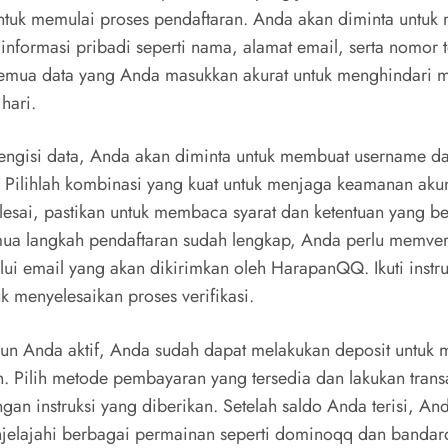
untuk memulai proses pendaftaran. Anda akan diminta untuk 
informasi pribadi seperti nama, alamat email, serta nomor 
semua data yang Anda masukkan akurat untuk menghindari m
hari.
engisi data, Anda akan diminta untuk membuat username d
 Pilihlah kombinasi yang kuat untuk menjaga keamanan aku
elesai, pastikan untuk membaca syarat dan ketentuan yang be
mua langkah pendaftaran sudah lengkap, Anda perlu memveri
lui email yang akan dikirimkan oleh HarapanQQ. Ikuti instr
k menyelesaikan proses verifikasi.
kun Anda aktif, Anda sudah dapat melakukan deposit untuk 
. Pilih metode pembayaran yang tersedia dan lakukan trans
gan instruksi yang diberikan. Setelah saldo Anda terisi, An
jelajahi berbagai permainan seperti dominoqq dan bandar