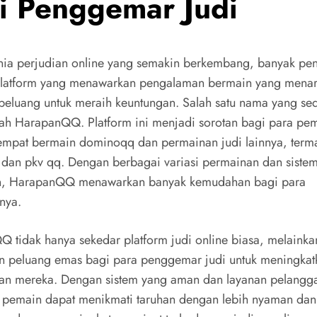
i Penggemar Judi
ia perjudian online yang semakin berkembang, banyak p
latform yang menawarkan pengalaman bermain yang menar
 peluang untuk meraih keuntungan. Salah satu nama yang se
ah HarapanQQ. Platform ini menjadi sorotan bagi para pe
empat bermain dominoqq dan permainan judi lainnya, term
dan pkv qq. Dengan berbagai variasi permainan dan siste
an, HarapanQQ menawarkan banyak kemudahan bagi para
nya.
 tidak hanya sekedar platform judi online biasa, melainka
 peluang emas bagi para penggemar judi untuk meningkat
n mereka. Dengan sistem yang aman dan layanan pelangg
, pemain dapat menikmati taruhan dengan lebih nyaman dan