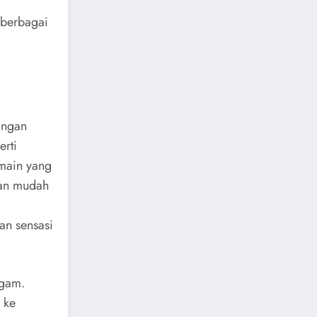
 berbagai
angan
rti
main yang
gan mudah
an sensasi
agam.
 ke