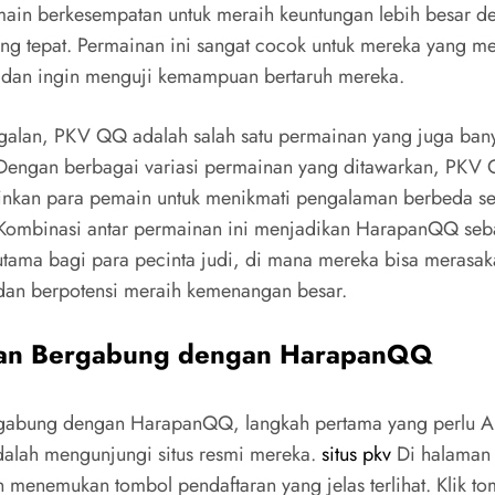
main berkesempatan untuk meraih keuntungan lebih besar d
yang tepat. Permainan ini sangat cocok untuk mereka yang m
 dan ingin menguji kemampuan bertaruh mereka.
ggalan, PKV QQ adalah salah satu permainan yang juga ban
 Dengan berbagai variasi permainan yang ditawarkan, PKV
kan para pemain untuk menikmati pengalaman berbeda set
Kombinasi antar permainan ini menjadikan HarapanQQ seb
 utama bagi para pecinta judi, di mana mereka bisa merasa
dan berpotensi meraih kemenangan besar.
an Bergabung dengan HarapanQQ
rgabung dengan HarapanQQ, langkah pertama yang perlu 
dalah mengunjungi situs resmi mereka.
situs pkv
Di halaman
 menemukan tombol pendaftaran yang jelas terlihat. Klik to