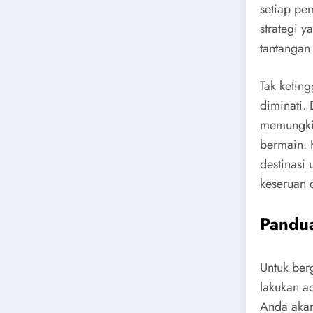
setiap pe
strategi 
tantangan
Tak ketin
diminati.
memungkin
bermain. 
destinasi
keseruan 
Pandu
Untuk be
lakukan a
Anda akan