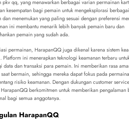
 pkv qq, yang menawarkan berbagai varian permainan kartu
n kesempatan bagi pemain untuk mengeksplorasi berbagai
 dan menemukan yang paling sesuai dengan preferensi me
an ini membantu menarik lebih banyak pemain baru dan
hankan pemain yang sudah ada.
riasi permainan, HarapanQQ juga dikenal karena sistem k
d. Platform ini menerapkan teknologi keamanan terbaru untu
i data dan transaksi para pemain. Ini memberikan rasa am
saat bermain, sehingga mereka dapat fokus pada permaina
tentang risiko keamanan. Dengan dukungan customer servic
f, HarapanQQ berkomitmen untuk memberikan pengalaman 
mal bagi semua anggotanya.
gulan HarapanQQ