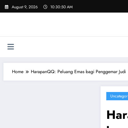
Skip
August 9, 2026
10:30:51 AM
to
content
Home
HarapanQQ: Peluang Emas bagi Penggemar Judi
Uncategor
Har