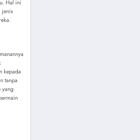
. Hal ini
 jenis
reka.
eamanannya
k
an kepada
n tanpa
e yang
bermain