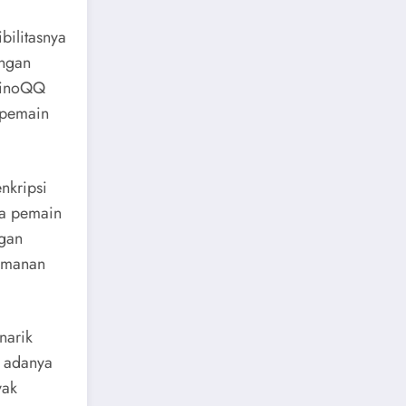
a
bilitasnya
engan
ominoQQ
 pemain
nkripsi
ra pemain
ngan
eamanan
narik
 adanya
yak