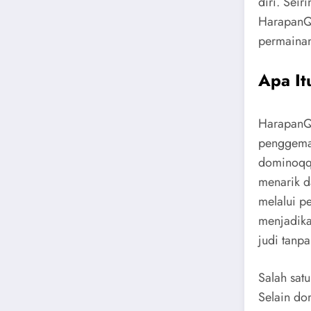
diri. Sei
HarapanQQ
permainan
Apa I
HarapanQQ
penggemar
dominoqq
menarik 
melalui p
menjadika
judi tanpa
Salah sat
Selain do