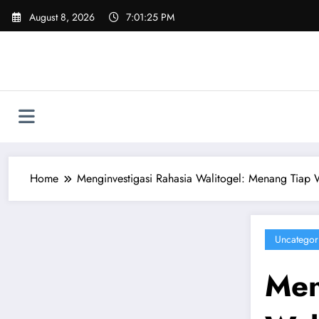
Skip
August 8, 2026
7:01:26 PM
to
content
Home
Menginvestigasi Rahasia Walitogel: Menang Tiap 
Uncategor
Men