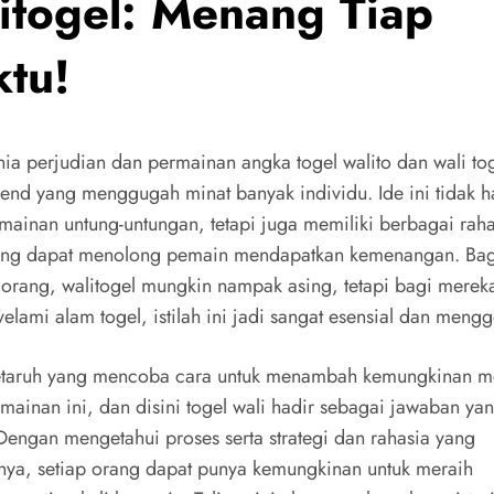
itogel: Menang Tiap
tu!
ia perjudian dan permainan angka togel walito dan wali tog
rend yang menggugah minat banyak individu. Ide ini tidak 
mainan untung-untungan, tetapi juga memiliki berbagai rah
yang dapat menolong pemain mendapatkan kemenangan. Bag
orang, walitogel mungkin nampak asing, tetapi bagi merek
elami alam togel, istilah ini jadi sangat esensial dan meng
etaruh yang mencoba cara untuk menambah kemungkinan m
mainan ini, dan disini togel wali hadir sebagai jawaban ya
Dengan mengetahui proses serta strategi dan rahasia yang
nya, setiap orang dapat punya kemungkinan untuk meraih