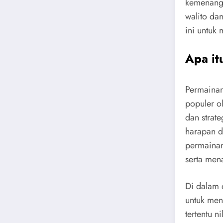
kemenanga
walito da
ini untuk
Apa it
Permainan
populer o
dan strat
harapan d
permainan
serta men
Di dalam 
untuk me
tertentu 