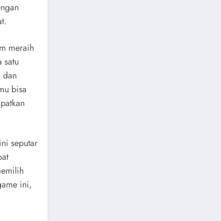
engan
t.
am meraih
 satu
a dan
mu bisa
patkan
ini seputar
pat
emilih
game ini,