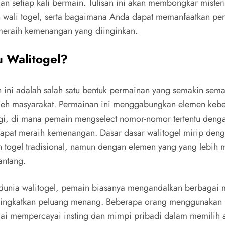
n setiap kali bermain. Tulisan ini akan membongkar misteri
n wali togel, serta bagaimana Anda dapat memanfaatkan pe
 meraih kemenangan yang diinginkan.
u Walitogel?
 ini adalah salah satu bentuk permainan yang semakin sema
leh masyarakat. Permainan ini menggabungkan elemen keb
egi, di mana pemain mengselect nomor-nomor tertentu deng
apat meraih kemenangan. Dasar dasar walitogel mirip den
 togel tradisional, namun dengan elemen yang yang lebih 
antang.
dunia walitogel, pemain biasanya mengandalkan berbagai 
ningkatkan peluang menang. Beberapa orang menggunakan
nilai mempercayai insting dan mimpi pribadi dalam memilih 