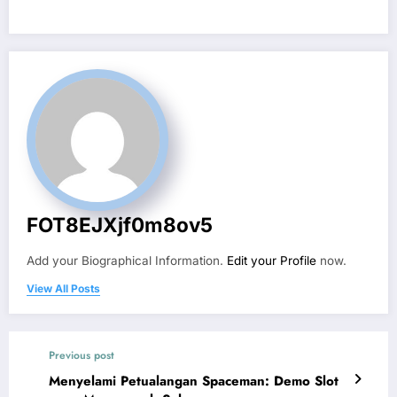
FOT8EJXjf0m8ov5
Add your Biographical Information.
Edit your Profile
now.
View All Posts
Previous post
Menyelami Petualangan Spaceman: Demo Slot