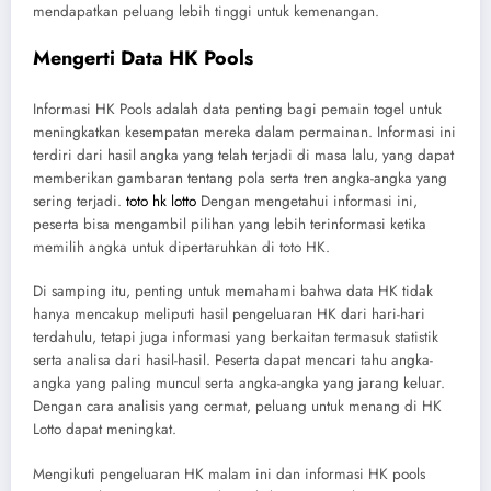
mendapatkan peluang lebih tinggi untuk kemenangan.
Mengerti Data HK Pools
Informasi HK Pools adalah data penting bagi pemain togel untuk
meningkatkan kesempatan mereka dalam permainan. Informasi ini
terdiri dari hasil angka yang telah terjadi di masa lalu, yang dapat
memberikan gambaran tentang pola serta tren angka-angka yang
sering terjadi.
toto hk lotto
Dengan mengetahui informasi ini,
peserta bisa mengambil pilihan yang lebih terinformasi ketika
memilih angka untuk dipertaruhkan di toto HK.
Di samping itu, penting untuk memahami bahwa data HK tidak
hanya mencakup meliputi hasil pengeluaran HK dari hari-hari
terdahulu, tetapi juga informasi yang berkaitan termasuk statistik
serta analisa dari hasil-hasil. Peserta dapat mencari tahu angka-
angka yang paling muncul serta angka-angka yang jarang keluar.
Dengan cara analisis yang cermat, peluang untuk menang di HK
Lotto dapat meningkat.
Mengikuti pengeluaran HK malam ini dan informasi HK pools