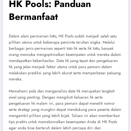
HK Pools: Panduan
Bermanfaat
Dalam alam permainan lotto, HK Pools sudah menjadi salah satu
pilihan utama untuk beberapa pencinta taruhan angka. Melalui
berbagai jenis permainan seperti toto hk serta hk lotto, banyak
orang mencoba mengoptimalkan kesempatan untuk mereka dalam
mendapatkan keberhasilan. Data hk yang tepat dan pengeluaran
hk yang jelas menjadi faktor utama untuk para pemain dalam
melakukan prediksi yang lebih akurat serta memperbesar peluang
mereka.
Memahami pola dan menganalisis data hk merupakan langkah
awal yang penting. Dengan mengikuti keluaran hk serta
pengeluaran hk malam ini, para pemain dapat meneliti nomor
serta strategi yang mungkin dapat mendukung para peserta dalam
mengambil pilihan yang lebih bijak. Tulisan ini akan memberikan
tips praktis untuk memaksimalkan kesempatan Anda di HK Pools
agar anda bisa bertaruh dalam lebih percaya diri dan