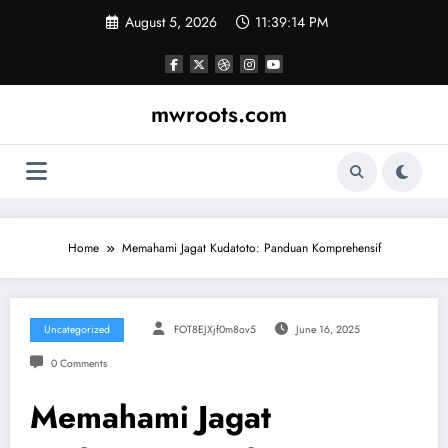
Skip
August 5, 2026
11:39:14 PM
to
content
mwroots.com
Home
Memahami Jagat Kudatoto: Panduan Komprehensif
Uncategorized
FOT8EJXjf0m8ov5
June 16, 2025
0 Comments
Memahami Jagat