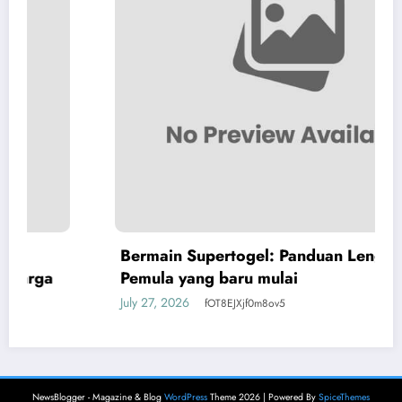
Bermain Supertogel: Panduan Lengkap untuk
Pemula yang baru mulai
July 27, 2026
fOT8EJXjf0m8ov5
NewsBlogger - Magazine & Blog
WordPress
Theme 2026 | Powered By
SpiceThemes