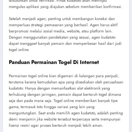
dibutuhkan untuk verifikasi. Pihak kudatoto akan meninjau
mengulas aplikasi yang diajukan sebelum memberikan konfirmasi.
Setelah menjadi agen, penting untuk membangun koneksi dan
memperluas strategi pemasaran yang berhasil. Agen harus aktif
berpromosi melalui sosial media, website, atau platform lain.
Dengan menggunakan pendekatan yang sesuai, agen kudatoto
dapat menggaet banyak pemain dan memperbesar hasil dari judi
togel online.
Panduan Permainan Togel Di Internet
Permainan togel online kian digemari di kalangan para penjudi,
terutama karena kemudahan apa yang disediakan oleh perusahaan
kudatoto. Hanya dengan memanfaatkan alat elektronik yang
terhubung dengan jaringan, pemain dapat bertaruh togel dimana
saja dan pada mana saja. Togel online memberikan banyak tipe
game, termasuk toto hingga variasi yang lain yang
menguntungkan. Saat anda memilih agen kudatoto, adalah penting
demi menjamin jika website tersebut terpercaya serta mempunyai
lisensi resmi agar proses bertaruh menjadi lebih aman.