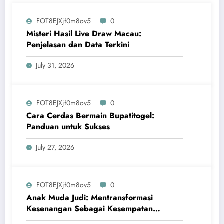
FOT8EJXjf0m8ov5
0
Misteri Hasil Live Draw Macau:
Penjelasan dan Data Terkini
July 31, 2026
FOT8EJXjf0m8ov5
0
Cara Cerdas Bermain Bupatitogel:
Panduan untuk Sukses
July 27, 2026
FOT8EJXjf0m8ov5
0
Anak Muda Judi: Mentransformasi
Kesenangan Sebagai Kesempatan
Berharga