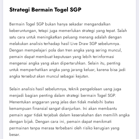
Strategi Bermain Togel SGP
Bermain Togel SGP bukan hanya sekadar mengandalkan
keberuntungan, tetapi juga memerlukan strategi yang tepat. Salah
satu cara untuk meningkatkan peluang menang adalah dengan
melakukan analisis terhadap hasil Live Draw SGP sebelumnya.
Dengan mempelajari pola dan tren angka yang sering muncul,
pemain dapat membuat keputusan yang lebih terinformasi
mengenai angka yang akan dipertaruhkan. Selain itu, penting
untuk memperhatikan angka yang jarang keluar, karena bisa jadi
angka tersebut akan muncul sebagai kejutan.
Selain analisis hasil sebelumnya, teknik pengelolaan uang juga
menjadi bagian penting dalam strategi bermain Togel SGP.
Menentukan anggaran yang jelas dan tidak melebihi batas
kemampuan finansial sangat dianjurkan. Ini akan membantu
pemain agar tidak terjebak dalam keserakahan dan memilih angka
dengan bijak. Dengan cara ini, pemain dapat menikmati
permainan tanpa merasa terbebani oleh risiko kerugian yang
besar.