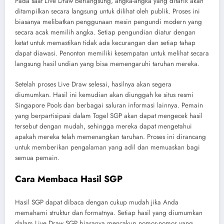
Pada saat Live Draw berlangsung, angka-angka yang ditarik akan
ditampilkan secara langsung untuk dilihat oleh publik. Proses ini
biasanya melibatkan penggunaan mesin pengundi modern yang
secara acak memilih angka. Setiap pengundian diatur dengan
ketat untuk memastikan tidak ada kecurangan dan setiap tahap
dapat diawasi. Penonton memiliki kesempatan untuk melihat secara
langsung hasil undian yang bisa memengaruhi taruhan mereka.
Setelah proses Live Draw selesai, hasilnya akan segera
diumumkan. Hasil ini kemudian akan diunggah ke situs resmi
Singapore Pools dan berbagai saluran informasi lainnya. Pemain
yang berpartisipasi dalam Togel SGP akan dapat mengecek hasil
tersebut dengan mudah, sehingga mereka dapat mengetahui
apakah mereka telah memenangkan taruhan. Proses ini dirancang
untuk memberikan pengalaman yang adil dan memuaskan bagi
semua pemain.
Cara Membaca Hasil SGP
Hasil SGP dapat dibaca dengan cukup mudah jika Anda
memahami struktur dan formatnya. Setiap hasil yang diumumkan
dalam Live Draw SGP biasanya mencakup nomor-nomor yang