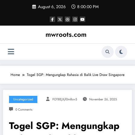
Skip
August 6, 2026
8:00:00 PM
to
content
mwroots.com
Home
Togel SGP: Mengungkap Rahasia di Balik Live Draw Singapore
Uncategorized
FOT8EJXjf0m8ov5
November 26, 2025
0 Comments
Togel SGP: Mengungkap