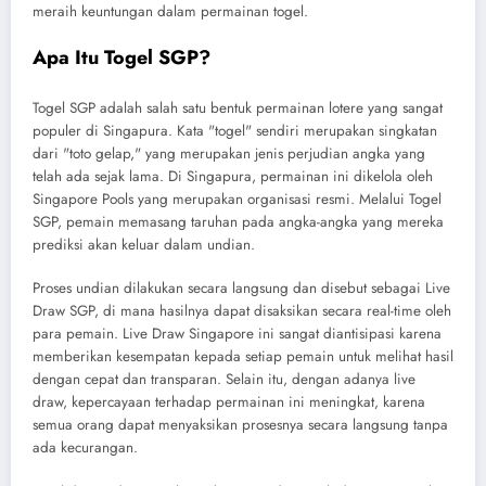
meraih keuntungan dalam permainan togel.
Apa Itu Togel SGP?
Togel SGP adalah salah satu bentuk permainan lotere yang sangat
populer di Singapura. Kata "togel" sendiri merupakan singkatan
dari "toto gelap," yang merupakan jenis perjudian angka yang
telah ada sejak lama. Di Singapura, permainan ini dikelola oleh
Singapore Pools yang merupakan organisasi resmi. Melalui Togel
SGP, pemain memasang taruhan pada angka-angka yang mereka
prediksi akan keluar dalam undian.
Proses undian dilakukan secara langsung dan disebut sebagai Live
Draw SGP, di mana hasilnya dapat disaksikan secara real-time oleh
para pemain. Live Draw Singapore ini sangat diantisipasi karena
memberikan kesempatan kepada setiap pemain untuk melihat hasil
dengan cepat dan transparan. Selain itu, dengan adanya live
draw, kepercayaan terhadap permainan ini meningkat, karena
semua orang dapat menyaksikan prosesnya secara langsung tanpa
ada kecurangan.