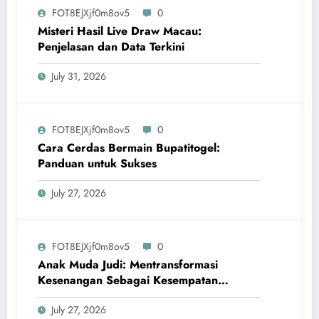
FOT8EJXjf0m8ov5
0
Misteri Hasil Live Draw Macau:
Penjelasan dan Data Terkini
July 31, 2026
FOT8EJXjf0m8ov5
0
Cara Cerdas Bermain Bupatitogel:
Panduan untuk Sukses
July 27, 2026
FOT8EJXjf0m8ov5
0
Anak Muda Judi: Mentransformasi
Kesenangan Sebagai Kesempatan
Berharga
July 27, 2026