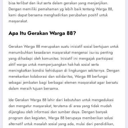
bisa terlibat dan ikut serta dalam gerakan yang menjanjikan.
Dengan memiliki pemahaman yg lebih baik tentang Warga 88,
kami dapat bersama menghadirkan perubahan positif untuk
masyarakat.
Apa Itu Gerakan Warga 88?
Gerakan Warga 88 merupakan suatu inisiatif sosial bertujuan untuk
menumbuhkan kesadaran masyarakat mengenai isu-isu penting
yang dihadapi oleh komunitas. Inisiatif ini mengajak partisipasi
aktif warga untuk memperjuangkan hak-hak sosial serta
meningkatkan kondisi kehidupan di lingkungan sekitarnya. Dengan
menekankan kolaborasi dan solidaritas, Warga 88 berfungsi
sebagai jembatan bagi berbagai elemen masyarakat agar bersatu
dalam meraih tujuan bersama.
Ide Gerakan Warga 88 lahir dari kebutuhan untuk mengedukasi
dan mengatur masyarakat, terutama di area yang tidak mudah
dijangkau oleh informasi dan sumber daya. Dengan banyak
program dan kegiatan, Warga 88 berupaya memberikan solusi
alternatif untuk masalah sosial yang ada, mulai dari pendidikan,