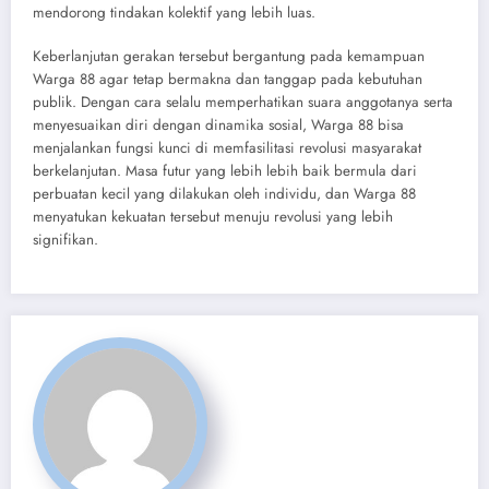
mendorong tindakan kolektif yang lebih luas.
Keberlanjutan gerakan tersebut bergantung pada kemampuan
Warga 88 agar tetap bermakna dan tanggap pada kebutuhan
publik. Dengan cara selalu memperhatikan suara anggotanya serta
menyesuaikan diri dengan dinamika sosial, Warga 88 bisa
menjalankan fungsi kunci di memfasilitasi revolusi masyarakat
berkelanjutan. Masa futur yang lebih lebih baik bermula dari
perbuatan kecil yang dilakukan oleh individu, dan Warga 88
menyatukan kekuatan tersebut menuju revolusi yang lebih
signifikan.