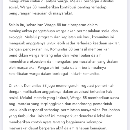
menguatkan ikatan di antara warga. Melalui berbagai aktivitas
sosial, Warga 88 memberikan kontribusi penting terhadap
pengurangan kesepian di masyarakat.
Selain itu, kehadiran Warga 88 turut berperan dalam
meningkatkan pengetahuan warga akan permasalahan sosial dan
ekologis. Melalui program dan kegiatan edukasi, komunitas ini
mengajak anggotanya untuk lebih sadar terhadap keadaan sekitar.
Dengan pendekatan ini, Komunitas 88 berhasil memberikan
pendidikan warga tentang nilai dari keterlibatan dalam
memelihara ekosistem dan mengatasi permasalahan yang dialami
oleh masyarakat. Pengaruh ini nyata dalam bertambahnya
keterlibatan warga dalam berbagai inisiatif komunitas.
Di akhir, Komunitas 88 juga memengaruhi regulasi pemerintah
dengan melibatkan anggotanya dalam advokasi terhadap hak
sosial. Melalui metode yang inklusif, Warga 88 memberikan suara
bagi mereka yang terpinggirkan dan mendorong pemerintah
untuk lebih responsif terhadap permintaan masyarakat. Perubahan
yang timbul dari inisiatif ini memperkuat demokrasi lokal dan
memberikan contoh nyata tentang bagaimana kelompok
masyarakat dapat berperan aktif dalam tahapan kemajuan.