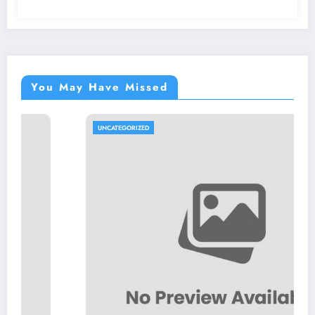
You May Have Missed
UNCATEGORIZED