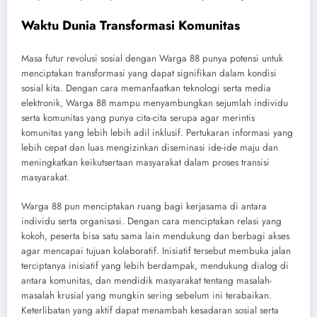
Waktu Dunia Transformasi Komunitas
Masa futur revolusi sosial dengan Warga 88 punya potensi untuk
menciptakan transformasi yang dapat signifikan dalam kondisi
sosial kita. Dengan cara memanfaatkan teknologi serta media
elektronik, Warga 88 mampu menyambungkan sejumlah individu
serta komunitas yang punya cita-cita serupa agar merintis
komunitas yang lebih lebih adil inklusif. Pertukaran informasi yang
lebih cepat dan luas mengizinkan diseminasi ide-ide maju dan
meningkatkan keikutsertaan masyarakat dalam proses transisi
masyarakat.
Warga 88 pun menciptakan ruang bagi kerjasama di antara
individu serta organisasi. Dengan cara menciptakan relasi yang
kokoh, peserta bisa satu sama lain mendukung dan berbagi akses
agar mencapai tujuan kolaboratif. Inisiatif tersebut membuka jalan
terciptanya inisiatif yang lebih berdampak, mendukung dialog di
antara komunitas, dan mendidik masyarakat tentang masalah-
masalah krusial yang mungkin sering sebelum ini terabaikan.
Keterlibatan yang aktif dapat menambah kesadaran sosial serta