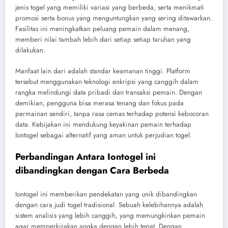
jenis togel yang memiliki variasi yang berbeda, serta menikmati
promosi serta bonus yang menguntungkan yang sering ditawarkan.
Fasilitas ini meningkatkan peluang pemain dalam menang,
memberi nilai tambah lebih dari setiap setiap taruhan yang
dilakukan.
Manfaat lain dari adalah standar keamanan tinggi. Platform
tersebut menggunakan teknologi enkripsi yang canggih dalam
rangka melindungi data pribadi dan transaksi pemain. Dengan
demikian, pengguna bisa merasa tenang dan fokus pada
permainan sendiri, tanpa rasa cemas terhadap potensi kebocoran
data. Kebijakan ini mendukung keyakinan pemain terhadap
Iontogel sebagai alternatif yang aman untuk perjudian togel.
Perbandingan Antara Iontogel ini
dibandingkan dengan Cara Berbeda
Iontogel ini memberikan pendekatan yang unik dibandingkan
dengan cara judi togel tradisional. Sebuah kelebihannya adalah
sistem analisis yang lebih canggih, yang memungkinkan pemain
agar memperkirakan angka dengan lebih tepat. Dengan