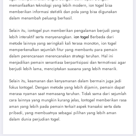
memanfaatkan teknologi yang lebih modern, ion togel bisa
memberikan informasi statistik dan pola yang bisa digunakan
dalam menambah peluang berhasil.
Selain itu, iontogel pun memberikan pengalaman berjudi yang
lebih interaktif serta menyenangkan.
ion togel
Berbeda dari
metode lainnya yang seringkali kali terasa monoton, ion togel
memperkenalkan sejumlah fitur yang membantu para pemain
dalam perencanaan merencanakan strategi taruhan. Hal ini
menjadikan pemain senantiasa berpartisipasi dan termotivasi agar
berjudi lebih lama, menciptakan suasana yang lebih menarik.
Selain itu, keamanan dan kenyamanan dalam bermain juga jadi
fokus Iontogel. Dengan metode yang lebih dijamin, pemain dapat
merasa nyaman saat memasang taruhan. Tidak sama dari sejumlah
cara lainnya yang mungkin kurang jelas, Iontogel memberikan rasa
aman yang lebih pada pemain terkait aspek transaksi serta data
pribadi, yang membuatnya sebagai pilihan yang lebih aman
dalam dunia perjudian togel.