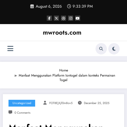
Skip
August 6, 2026
9:33:40 PM
to
content
mwroots.com
Home
Manfaat Menggunakan Platform Iontogel dalam konteks Permainan
Togel
Uncategorized
FOT8EJXjf0m8ov5
December 25, 2025
0 Comments