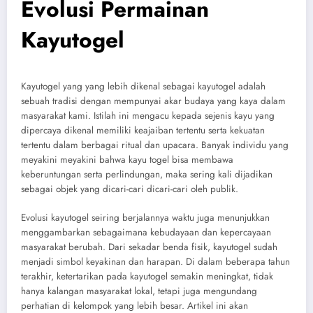
Evolusi Permainan
Kayutogel
Kayutogel yang yang lebih dikenal sebagai kayutogel adalah
sebuah tradisi dengan mempunyai akar budaya yang kaya dalam
masyarakat kami. Istilah ini mengacu kepada sejenis kayu yang
dipercaya dikenal memiliki keajaiban tertentu serta kekuatan
tertentu dalam berbagai ritual dan upacara. Banyak individu yang
meyakini meyakini bahwa kayu togel bisa membawa
keberuntungan serta perlindungan, maka sering kali dijadikan
sebagai objek yang dicari-cari dicari-cari oleh publik.
Evolusi kayutogel seiring berjalannya waktu juga menunjukkan
menggambarkan sebagaimana kebudayaan dan kepercayaan
masyarakat berubah. Dari sekadar benda fisik, kayutogel sudah
menjadi simbol keyakinan dan harapan. Di dalam beberapa tahun
terakhir, ketertarikan pada kayutogel semakin meningkat, tidak
hanya kalangan masyarakat lokal, tetapi juga mengundang
perhatian di kelompok yang lebih besar. Artikel ini akan