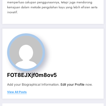
memperluas cakupan penggunaannya, tetapi juga mendorong
kemajuan dalam metode pengolahan kayu yang lebih efisien serta
inovatif.
FOT8EJXjf0m8ov5
Add your Biographical Information.
Edit your Profile
now.
View All Posts