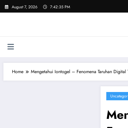
Skip
August 7, 2026
7:42:36 PM
to
content
Home
Mengetahui Iontogel – Fenomena Taruhan Digital T
Uncategor
Men