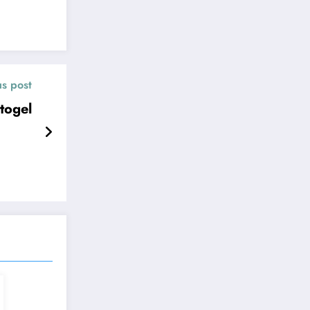
us post
togel