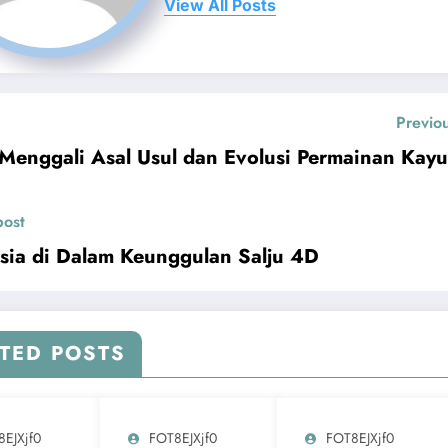
View All Posts
Previo
Menggali Asal Usul dan Evolusi Permainan Kayu
post
sia di Dalam Keunggulan Salju 4D
TED POSTS
8EJXjf0
FOT8EJXjf0
FOT8EJXjf0