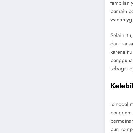
tampilan 
pemain pe
wadah yg 
Selain it
dan transa
karena it
pengguna. 
sebagai op
Kelebi
Iontogel 
penggemar
permainan
pun kompu