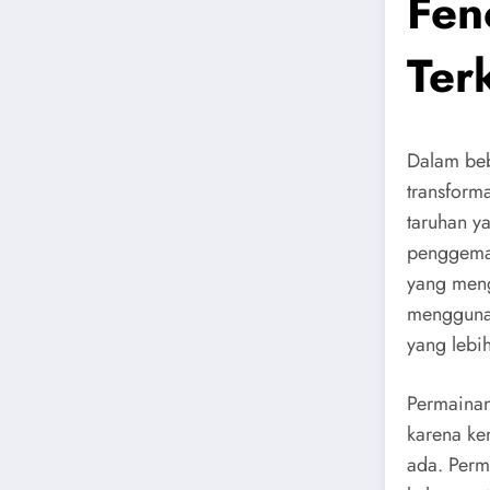
Fen
Terk
Dalam beb
transform
taruhan y
penggemar
yang meng
menggunak
yang lebi
Permainan
karena ke
ada. Perm