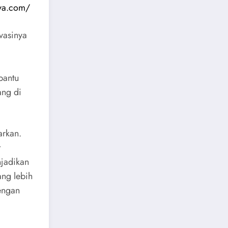
aya.com/
vasinya
bantu
ng di
arkan.
t
njadikan
ang lebih
engan