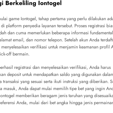
gi Berkeliling Iontogel
lai game Iontogel, tahap pertama yang perlu dilakukan ad
di platform penyedia layanan tersebut. Proses registrasi bi
ah dan cuma memerlukan beberapa informasi fundamental
 alamat email, dan nomor telepon. Setelah akun Anda terdaft
k menyelesaikan verifikasi untuk menjamin keamanan profil
ick-off bermain.
rhasil registrasi dan menyelesaikan verifikasi, Anda harus
an deposit untuk mendapatkan saldo yang digunakan dala
 transaksi yang sesuai serta ikuti instruksi yang diberikan. 
a masuk, Anda dapat mulai memilih tipe bet yang ingin An
Iontogel memberikan beragam jenis taruhan yang disesuaika
eferensi Anda, mulai dari bet angka hingga jenis permaina