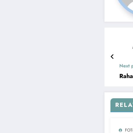
Next 
Raha
RELA
FOT