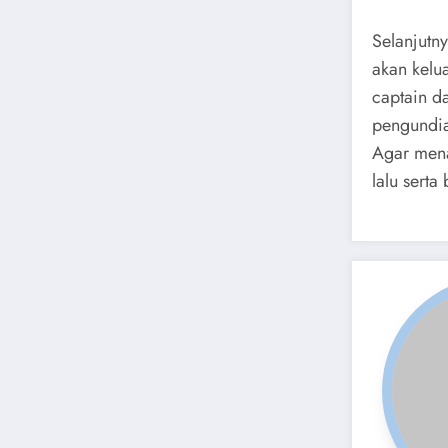
Selanjutn
akan kelu
captain d
pengundia
Agar mena
lalu serta