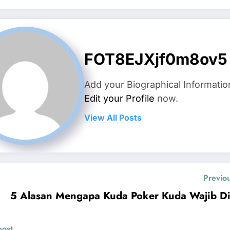
FOT8EJXjf0m8ov5
Add your Biographical Informatio
Edit your Profile
now.
View All Posts
Previo
5 Alasan Mengapa Kuda Poker Kuda Wajib D
post