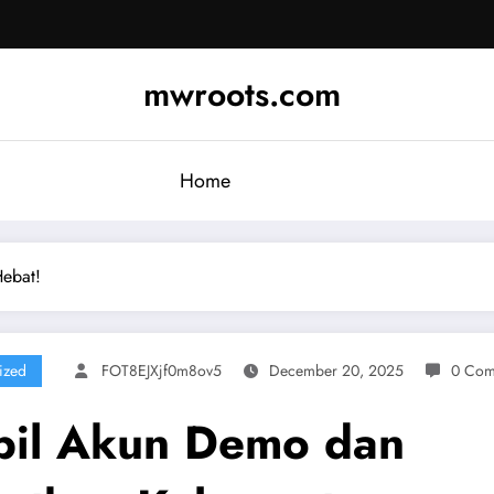
mwroots.com
Home
ebat!
ized
FOT8EJXjf0m8ov5
December 20, 2025
0 Com
il Akun Demo dan