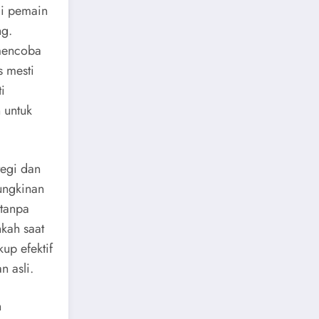
gi pemain
ng.
mencoba
s mesti
i
 untuk
tegi dan
ungkinan
tanpa
kah saat
up efektif
n asli.
n