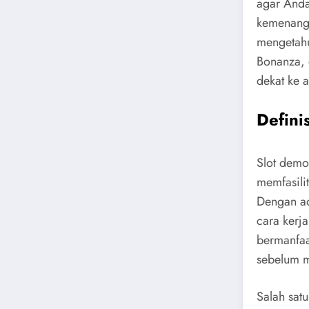
agar Anda
kemenanga
mengetahu
Bonanza, 
dekat ke 
Defini
Slot demo
memfasili
Dengan ad
cara kerj
bermanfaa
sebelum m
Salah sat