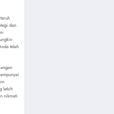
rtaruh
ategi dan
ni
ungkin
Anda telah
 jangan
 Mempunyai
ain
g lebih
n nikmati