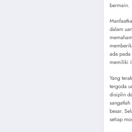
bermain.
Manfaatka
dalam uan
memahami 
memberik
ada pada 
memiliki i
Yang tera
tergoda u
disiplin 
sangatlah
besar. Se
setiap m