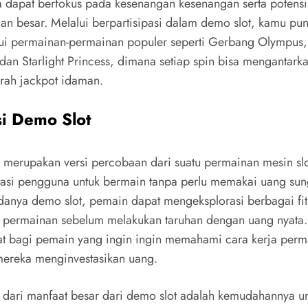
 dapat berfokus pada kesenangan kesenangan serta potensi
n besar. Melalui berpartisipasi dalam demo slot, kamu pu
i permainan-permainan populer seperti Gerbang Olympus,
dan Starlight Princess, dimana setiap spin bisa mengantar
arah jackpot idaman.
si Demo Slot
 merupakan versi percobaan dari suatu permainan mesin sl
tasi pengguna untuk bermain tanpa perlu memakai uang su
anya demo slot, pemain dapat mengeksplorasi berbagai fit
a permainan sebelum melakukan taruhan dengan uang nyata. 
t bagi pemain yang ingin ingin memahami cara kerja perm
ereka menginvestasikan uang.
u dari manfaat besar dari demo slot adalah kemudahannya u