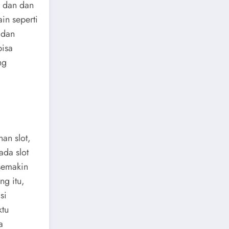
 dan dan
in seperti
 dan
bisa
ng
an slot,
ada slot
 semakin
g itu,
si
ktu
a