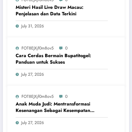
Misteri Hasil Live Draw Macau:
Penjelasan dan Data Terkini
July 31, 2026
FOT8EJXjf0m8ov5
0
Cara Cerdas Bermain Bupatitogel:
Panduan untuk Sukses
July 27, 2026
FOT8EJXjf0m8ov5
0
Anak Muda Judi: Mentransformasi
Kesenangan Sebagai Kesempatan
Berharga
July 27, 2026