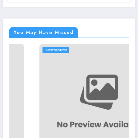
You May Have Missed
UNCATEGORIZED