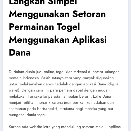
Langkah Simpel
Menggunakan Setoran
Permainan Togel
Menggunakan Aplikasi
Dana
Di dalam dunia judi online, togel kian terkenal di antara kalangan
pemain Indonesia. Salah satunya cara yang banyak digunakan
untuk melaksanakan deposit adalah dengan aplikasi Dana (digital
wallet). Dengan cara ini para pemain dapat dengan mudah
melakukan transaksi tanpa ada hambatan berarti. Lotre Dana
menjadi pilihan menarik karena memberikan kemudahan dan
keamanan pada bertransaksi, terutama bagi mereka yang baru
mengenal dunia togel.
Karena ada website lotre yang mendukung setoran melalui aplikasi