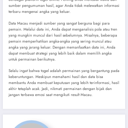
sumber pengumuman hasil, agar Anda tidak melewatkan informasi
terbaru mengenai angka yang keluar.
Data Macau menjadi sumber yang sangat berguna bagi para
pemain. Melalui data ini, Anda dapat menganalisis pola atau tren
yang mungkin muncul dari hasil sebelumnya. Misalnya, beberapa
pemain memperhatikan angka-angka yang sering muncul atau
angka yang jarang keluar. Dengan memanfaatkan data ini, Anda
dapat membuat strategi yang lebih baik dalam memilih angka
untuk permainan berikutnya.
Selalu ingat bahwa togel adalah permainan yang bergantung pada
keberuntungan. Meskipun memahami hasil dan data bisa
membantu Anda membuat keputusan yang lebih terinformasi, hasil
akhir tetaplah acak. Jadi, nikmati permainan dengan bijak dan
jangan terbawa emosi saat mengikuti result Macau.