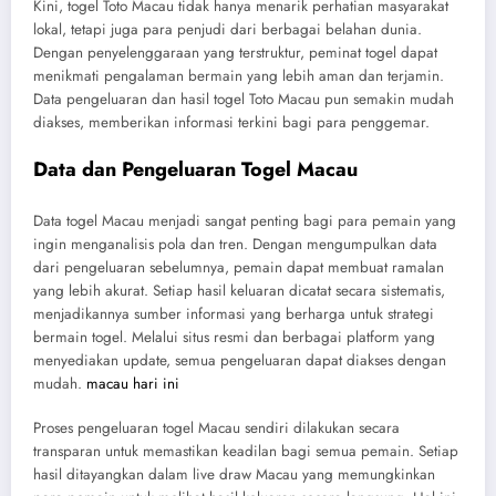
Kini, togel Toto Macau tidak hanya menarik perhatian masyarakat
lokal, tetapi juga para penjudi dari berbagai belahan dunia.
Dengan penyelenggaraan yang terstruktur, peminat togel dapat
menikmati pengalaman bermain yang lebih aman dan terjamin.
Data pengeluaran dan hasil togel Toto Macau pun semakin mudah
diakses, memberikan informasi terkini bagi para penggemar.
Data dan Pengeluaran Togel Macau
Data togel Macau menjadi sangat penting bagi para pemain yang
ingin menganalisis pola dan tren. Dengan mengumpulkan data
dari pengeluaran sebelumnya, pemain dapat membuat ramalan
yang lebih akurat. Setiap hasil keluaran dicatat secara sistematis,
menjadikannya sumber informasi yang berharga untuk strategi
bermain togel. Melalui situs resmi dan berbagai platform yang
menyediakan update, semua pengeluaran dapat diakses dengan
mudah.
macau hari ini
Proses pengeluaran togel Macau sendiri dilakukan secara
transparan untuk memastikan keadilan bagi semua pemain. Setiap
hasil ditayangkan dalam live draw Macau yang memungkinkan