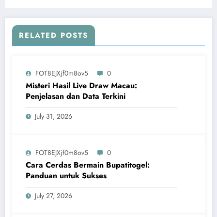
RELATED POSTS
FOT8EJXjf0m8ov5
0
Misteri Hasil Live Draw Macau:
Penjelasan dan Data Terkini
July 31, 2026
FOT8EJXjf0m8ov5
0
Cara Cerdas Bermain Bupatitogel:
Panduan untuk Sukses
July 27, 2026