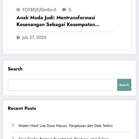
FOT8EJXjf0m8ov5
0
Anak Muda Judi: Mentransformasi
Kesenangan Sebagai Kesempatan
Berharga
July 27, 2026
Search
Search
Recent Posts
Misteri Hasil Live Draw Macau: Penjelasan dan Data Terkini
Cara Cerdas Bermain Bupatitogel: Panduan untuk Sukses