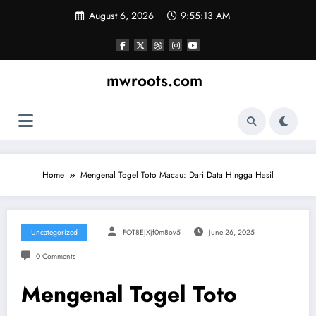
Skip
August 6, 2026
9:55:13 AM
to
content
mwroots.com
Home
Mengenal Togel Toto Macau: Dari Data Hingga Hasil
Uncategorized
FOT8EJXjf0m8ov5
June 26, 2025
0 Comments
Mengenal Togel Toto