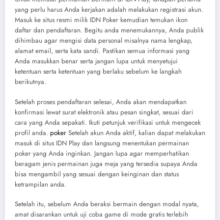
yang perlu harus Anda kerjakan adalah melakukan registrasi akun.
Masuk ke situs resmi milik IDN Poker kemudian temukan ikon
daftar dan pendaftaran. Begitu anda menemukannya, Anda publik
dihimbau agar mengisi data personal misalnya nama lengkap,
alamat email, serta kata sandi. Pastikan semua informasi yang
Anda masukkan benar serta jangan lupa untuk menyetujui
ketentuan serta ketentuan yang berlaku sebelum ke langkah
berikutnya.
Setelah proses pendaftaran selesai, Anda akan mendapatkan
konfirmasi lewat surat elektronik atau pesan singkat, sesuai dari
cara yang Anda sepakati. Ikuti petunjuk verifikasi untuk mengecek
profil anda.
poker
Setelah akun Anda aktif, kalian dapat melakukan
masuk di situs IDN Play dan langsung menentukan permainan
poker yang Anda inginkan. Jangan lupa agar memperhatikan
beragam jenis permainan juga meja yang tersedia supaya Anda
bisa mengambil yang sesuai dengan keinginan dan status
ketrampilan anda.
Setelah itu, sebelum Anda beraksi bermain dengan modal nyata,
amat disarankan untuk uji coba game di mode gratis terlebih