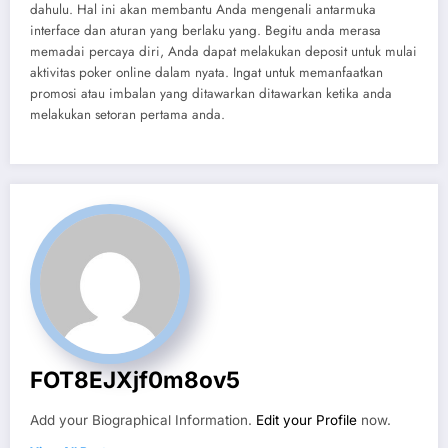
dahulu. Hal ini akan membantu Anda mengenali antarmuka
interface dan aturan yang berlaku yang. Begitu anda merasa
memadai percaya diri, Anda dapat melakukan deposit untuk mulai
aktivitas poker online dalam nyata. Ingat untuk memanfaatkan
promosi atau imbalan yang ditawarkan ditawarkan ketika anda
melakukan setoran pertama anda.
FOT8EJXjf0m8ov5
Add your Biographical Information.
Edit your Profile
now.