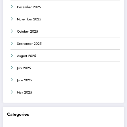
December 2025
November 2025
October 2025
September 2025
August 2025
July 2025
June 2025
May 2025
Categories