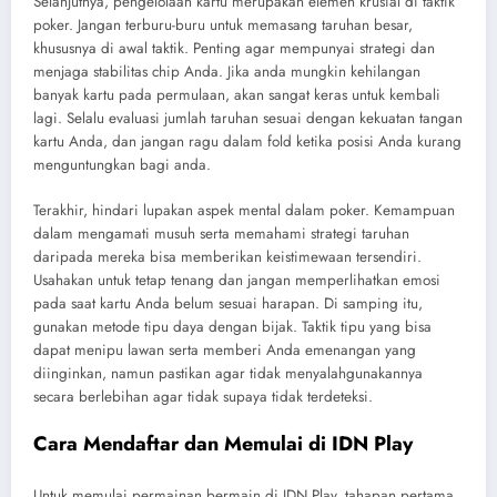
Selanjutnya, pengelolaan kartu merupakan elemen krusial di taktik
poker. Jangan terburu-buru untuk memasang taruhan besar,
khususnya di awal taktik. Penting agar mempunyai strategi dan
menjaga stabilitas chip Anda. Jika anda mungkin kehilangan
banyak kartu pada permulaan, akan sangat keras untuk kembali
lagi. Selalu evaluasi jumlah taruhan sesuai dengan kekuatan tangan
kartu Anda, dan jangan ragu dalam fold ketika posisi Anda kurang
menguntungkan bagi anda.
Terakhir, hindari lupakan aspek mental dalam poker. Kemampuan
dalam mengamati musuh serta memahami strategi taruhan
daripada mereka bisa memberikan keistimewaan tersendiri.
Usahakan untuk tetap tenang dan jangan memperlihatkan emosi
pada saat kartu Anda belum sesuai harapan. Di samping itu,
gunakan metode tipu daya dengan bijak. Taktik tipu yang bisa
dapat menipu lawan serta memberi Anda emenangan yang
diinginkan, namun pastikan agar tidak menyalahgunakannya
secara berlebihan agar tidak supaya tidak terdeteksi.
Cara Mendaftar dan Memulai di IDN Play
Untuk memulai permainan bermain di IDN Play, tahapan pertama